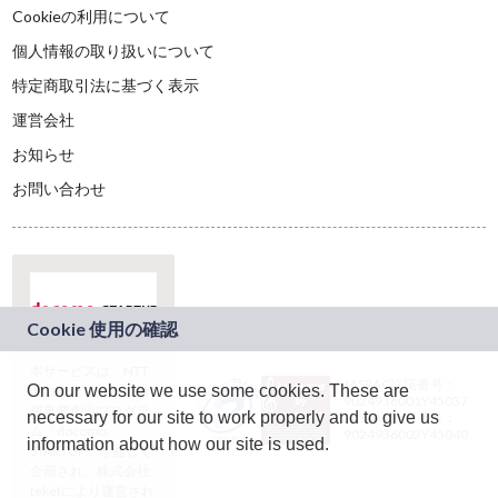
Cookieの利用について
個人情報の取り扱いについて
特定商取引法に基づく表示
運営会社
お知らせ
お問い合わせ
本サービスは、NTT
JASRAC許諾番号：
On our website we use some cookies. These are
ドコモグループの新
9024936001Y45037
規事業創出プログラ
necessary for our site to work properly and to give us
JASRAC許諾番号：
ム「docomo
9024936002Y45040
information about how our site is used.
STARTUP」を通じて
企画され、株式会社
teketにより運営され