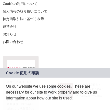
Cookieの利用について
個人情報の取り扱いについて
特定商取引法に基づく表示
運営会社
お知らせ
お問い合わせ
本サービスは、NTT
JASRAC許諾番号：
On our website we use some cookies. These are
ドコモグループの新
9024936001Y45037
規事業創出プログラ
necessary for our site to work properly and to give us
JASRAC許諾番号：
ム「docomo
9024936002Y45040
information about how our site is used.
STARTUP」を通じて
企画され、株式会社
teketにより運営され