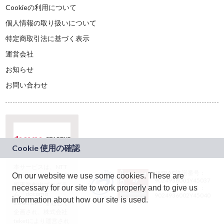
Cookieの利用について
個人情報の取り扱いについて
特定商取引法に基づく表示
運営会社
お知らせ
お問い合わせ
本サービスは、NTT
JASRAC許諾番号：
On our website we use some cookies. These are
ドコモグループの新
9024936001Y45037
規事業創出プログラ
necessary for our site to work properly and to give us
JASRAC許諾番号：
ム「docomo
9024936002Y45040
information about how our site is used.
STARTUP」を通じて
企画され、株式会社
teketにより運営され