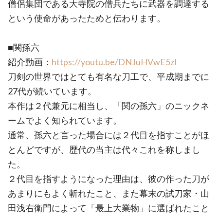
僧侶集団である大寺院の僧兵たちに武器を調達する
という使命があったためと伝わります。
■関孫六
紹介動画：
https://youtu.be/DNJuHVwE5zI
刀剣の世界ではとても有名な刀工で、平成期までに
27代が続いています。
本作は２代兼元に相当し、「関の孫六」のニックネ
ームでよく知られています。
通常、孫六と言った場合には２代目を指すことがほ
とんどですが、歴代の当主は代々これを称しまし
た。
２代目を指すようになった理由は、彼の作った刀が
あまりにもよく斬れたこと、また幕末の試刀家・山
田浅右衛門によって「最上大業物」に選ばれたこと