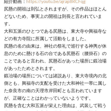
紹介動画：
https://youtu.be/ajrap8RCFqg
尻懸の開祖は則弘とされますが、その作品はほとん
どないため、事実上の開祖は則長と言われていま
す。
大和五派のひとつである尻懸は、東大寺や興福寺な
どの有力寺院に所属して活動をしました。
尻懸の名の由来は、神社の祭礼で巡行する神輿が休
息のために懸ける石の台である尻懸石（腰掛石）の
ことであると言われ、尻懸石があった場所に鍛冶場
があったためとされます。
鍛冶場の場所については諸説あり、東大寺境内の北
側とも、興福寺の支配を受けた大和神社一帯に属し
た奈良市の南の天理市岸田町とも言われています
が、正確なことはわかっていないようです。
尻懸を含む大和五派が栄えた理由は、武装して戦う