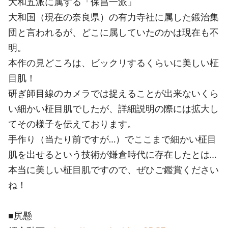
大和五派に属する「保昌一派」
大和国（現在の奈良県）の有力寺社に属した鍛治集
団と言われるが、どこに属していたのかは現在も不
明。
本作の見どころは、ビックリするくらいに美しい柾
目肌！
研ぎ師目線のカメラでは捉えることが出来ないくら
い細かい柾目肌でしたが、詳細説明の際には拡大し
てその様子を伝えております。
手作り（当たり前ですが…）でここまで細かい柾目
肌を出せるという技術が鎌倉時代に存在したとは…
本当に美しい柾目肌ですので、ぜひご鑑賞ください
ね！
■尻懸