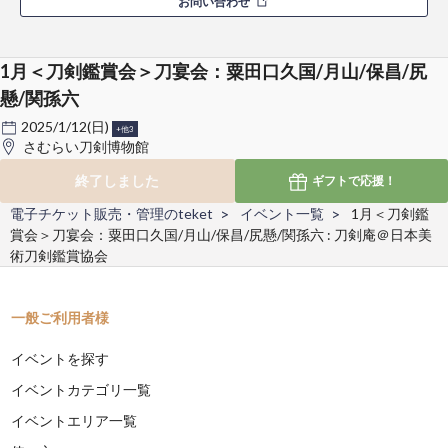
お問い合わせ
1月＜刀剣鑑賞会＞刀宴会：粟田口久国/月山/保昌/尻
懸/関孫六
2025/1/12(日)
+他3
さむらい刀剣博物館
終了しました
ギフトで
応援！
電子チケット販売・管理のteket
イベント一覧
1月＜刀剣鑑
賞会＞刀宴会：粟田口久国/月山/保昌/尻懸/関孫六 : 刀剣庵＠日本美
術刀剣鑑賞協会
一般ご利用者様
イベントを探す
イベントカテゴリ一覧
イベントエリア一覧