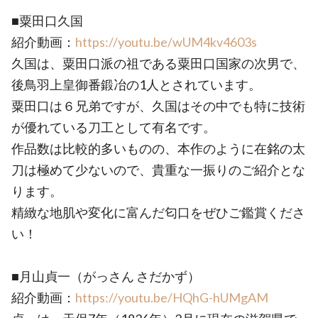
■粟田口久国
紹介動画：
https://youtu.be/wUM4kv4603s
久国は、粟田口派の祖である粟田口国家の次男で、
後鳥羽上皇御番鍛冶の1人とされています。
粟田口は６兄弟ですが、久国はその中でも特に技術
が優れている刀工として有名です。
作品数は比較的多いものの、本作のように在銘の太
刀は極めて少ないので、貴重な一振りのご紹介とな
ります。
精緻な地肌や変化に富んだ匂口をぜひご鑑賞くださ
い！
■月山貞一（がっさん さだかず）
紹介動画：
https://youtu.be/HQhG-hUMgAM