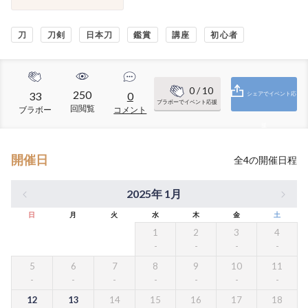
刀
刀剣
日本刀
鑑賞
講座
初心者
0
/ 10
250
33
0
シェアでイベント応
ブラボーでイベント応援
回閲覧
ブラボー
コメント
援
開催日
全
4
の開催日程
2025年 1月
日
月
火
水
木
金
土
1
2
3
4
5
6
7
8
9
10
11
12
13
14
15
16
17
18