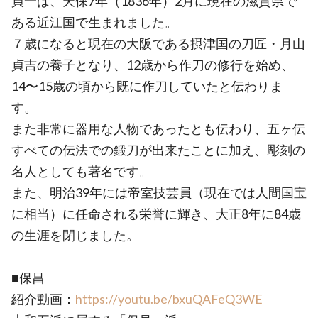
貞一は、天保7年（1836年）2月に現在の滋賀県で
ある近江国で生まれました。
７歳になると現在の大阪である摂津国の刀匠・月山
貞吉の養子となり、12歳から作刀の修行を始め、
14〜15歳の頃から既に作刀していたと伝わりま
す。
また非常に器用な人物であったとも伝わり、五ヶ伝
すべての伝法での鍛刀が出来たことに加え、彫刻の
名人としても著名です。
また、明治39年には帝室技芸員（現在では人間国宝
に相当）に任命される栄誉に輝き、大正8年に84歳
の生涯を閉じました。
■保昌
紹介動画：
https://youtu.be/bxuQAFeQ3WE