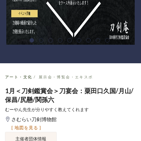
アート・文化
展示会・博覧会・エキスポ
1月＜刀剣鑑賞会＞刀宴会：粟田口久国/月山/
保昌/尻懸/関孫六
むーやん先生が分りやすく教えてくれます
さむらい刀剣博物館
[ 地図を見る ]
主催者団体情報