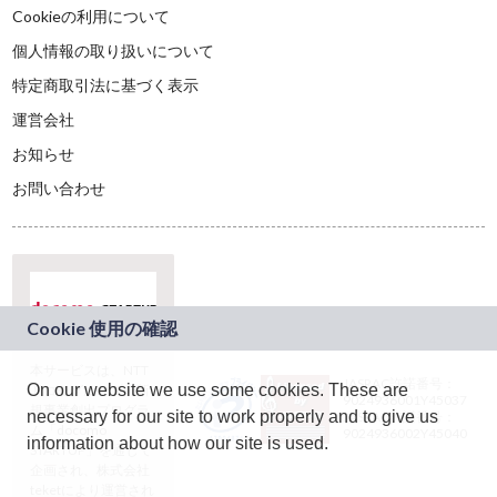
Cookieの利用について
個人情報の取り扱いについて
特定商取引法に基づく表示
運営会社
お知らせ
お問い合わせ
本サービスは、NTT
JASRAC許諾番号：
On our website we use some cookies. These are
ドコモグループの新
9024936001Y45037
規事業創出プログラ
necessary for our site to work properly and to give us
JASRAC許諾番号：
ム「docomo
9024936002Y45040
information about how our site is used.
STARTUP」を通じて
企画され、株式会社
teketにより運営され