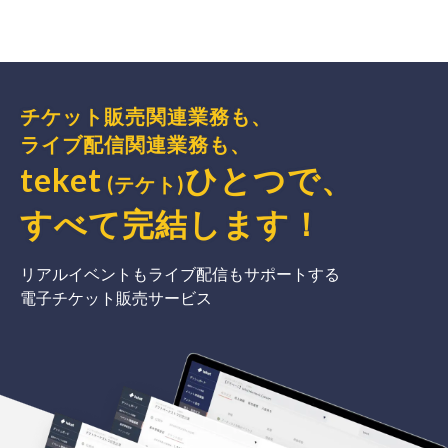
チケット販売関連業務も、
ライブ配信関連業務も、
teket
ひとつで、
(テケト)
すべて完結
します
！
リアルイベントもライブ配信もサポートする
電子チケット販売サービス