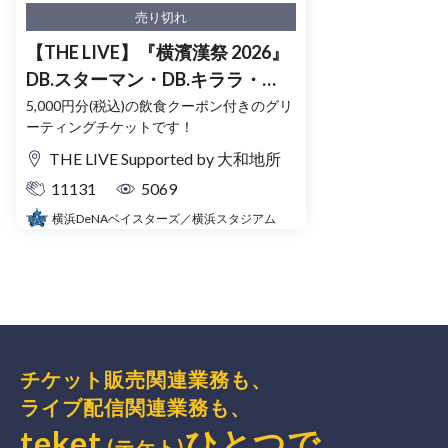
売り切れ
【THE LIVE】『横濱漢祭 2026』
DB.スターマン・DB.キララ・
BART&CHAPYのグリーティング
5,000円分(税込)の飲食クーポン付きのグリ
ーティングチケットです！
イベント
THE LIVE Supported by 大和地所
11131
5069
横浜DeNAベイスターズ／横浜スタジアム
チケット販売関連業務も、
ライブ配信関連業務も、
teket
ひとつで、
(テケト)