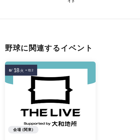
イト
野球に関連するイベント
18
8/
火
+ 他 2
会場 (関東)