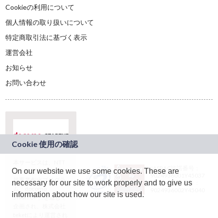
Cookieの利用について
個人情報の取り扱いについて
特定商取引法に基づく表示
運営会社
お知らせ
お問い合わせ
本サービスは、NTT
JASRAC許諾番号：
On our website we use some cookies. These are
ドコモグループの新
9024936001Y45037
規事業創出プログラ
necessary for our site to work properly and to give us
JASRAC許諾番号：
ム「docomo
9024936002Y45040
information about how our site is used.
STARTUP」を通じて
企画され、株式会社
teketにより運営され