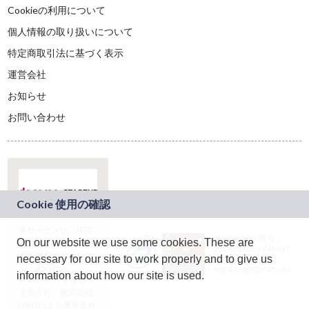
Cookieの利用について
個人情報の取り扱いについて
特定商取引法に基づく表示
運営会社
お知らせ
お問い合わせ
本サービスは、NTT
JASRAC許諾番号：
On our website we use some cookies. These are
ドコモグループの新
9024936001Y45037
規事業創出プログラ
necessary for our site to work properly and to give us
JASRAC許諾番号：
ム「docomo
9024936002Y45040
information about how our site is used.
STARTUP」を通じて
企画され、株式会社
teketにより運営され