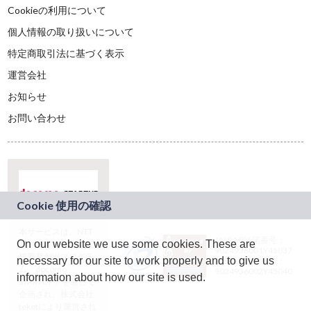
Cookieの利用について
個人情報の取り扱いについて
特定商取引法に基づく表示
運営会社
お知らせ
お問い合わせ
本サービスは、NTT
JASRAC許諾番号：
On our website we use some cookies. These are
ドコモグループの新
9024936001Y45037
規事業創出プログラ
necessary for our site to work properly and to give us
JASRAC許諾番号：
ム「docomo
9024936002Y45040
information about how our site is used.
STARTUP」を通じて
企画され、株式会社
teketにより運営され