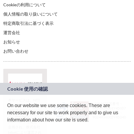
Cookieの利用について
個人情報の取り扱いについて
特定商取引法に基づく表示
運営会社
お知らせ
お問い合わせ
本サービスは、NTT
JASRAC許諾番号：
On our website we use some cookies. These are
ドコモグループの新
9024936001Y45037
規事業創出プログラ
necessary for our site to work properly and to give us
JASRAC許諾番号：
ム「docomo
9024936002Y45040
information about how our site is used.
STARTUP」を通じて
企画され、株式会社
teketにより運営され