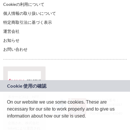
Cookieの利用について
個人情報の取り扱いについて
特定商取引法に基づく表示
運営会社
お知らせ
お問い合わせ
本サービスは、NTT
JASRAC許諾番号：
On our website we use some cookies. These are
ドコモグループの新
9024936001Y45037
規事業創出プログラ
necessary for our site to work properly and to give us
JASRAC許諾番号：
ム「docomo
9024936002Y45040
information about how our site is used.
STARTUP」を通じて
企画され、株式会社
teketにより運営され