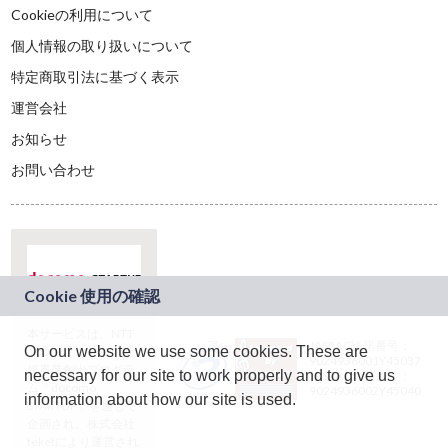
Cookieの利用について
個人情報の取り扱いについて
特定商取引法に基づく表示
運営会社
お知らせ
お問い合わせ
本サービスは、NTT
JASRAC許諾番号：
On our website we use some cookies. These are
ドコモグループの新
9024936001Y45037
規事業創出プログラ
necessary for our site to work properly and to give us
JASRAC許諾番号：
ム「docomo
9024936002Y45040
information about how our site is used.
STARTUP」を通じて
企画され、株式会社
teketにより運営され