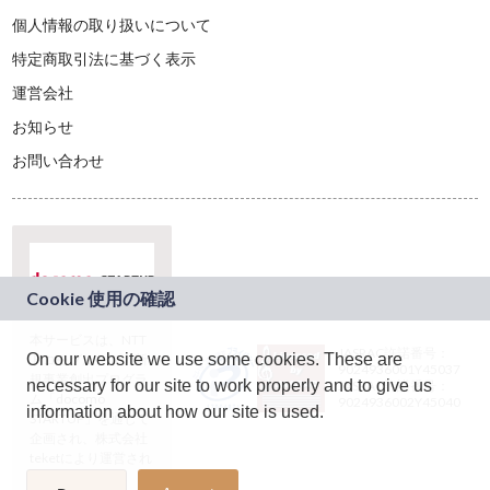
個人情報の取り扱いについて
特定商取引法に基づく表示
運営会社
お知らせ
お問い合わせ
本サービスは、NTT
JASRAC許諾番号：
On our website we use some cookies. These are
ドコモグループの新
9024936001Y45037
規事業創出プログラ
necessary for our site to work properly and to give us
JASRAC許諾番号：
ム「docomo
9024936002Y45040
information about how our site is used.
STARTUP」を通じて
企画され、株式会社
teketにより運営され
ています。