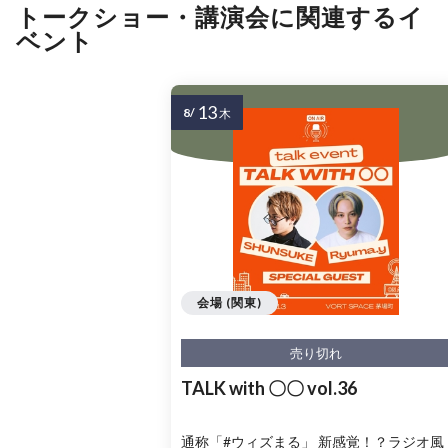
トークショー・講演会に関連するイ
ベント
13
8/
木
会場 (関東)
売り切れ
TALK with 〇〇 vol.36
通称「#ウィズまる」 新感覚！？ラジオ風