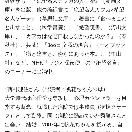
経験から、『絶望名人カフカの人生論』（新潮文
庫）を出版。他の編訳書に『絶望名人カフカ×希望
名人ゲーテ』（草思社文庫）。著書に『食べること
と出すこと』（医学書院）、『絶望読書』（河出文
庫）、『カフカはなぜ自殺しなかったのか？』（春
秋社）。共著に『366日 文我の名言』（三才ブック
ス）、『病と障害と、傍らにあった本。』（里山
社）など。NHK「ラジオ深夜便」の『絶望名言』
のコーナーに出演中。
◉西村理佐さん（出演者／帆花ちゃんの母）
大学時代は心理学を専攻し、心理カウンセラーを目
指すも断念。就職した病院では事務員（病棟クラー
ク）として勤務。同じ病院に勤めていた秀勝さんと
出会い、結婚。2007年に帆花ちゃんを授かる。自