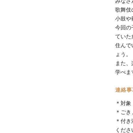
みなさ
歌舞伎
小鼓や
今回の
ていた
住んで
ょう。
また、
学べま
連絡事
＊対象
＊ごき
＊付き
くださ