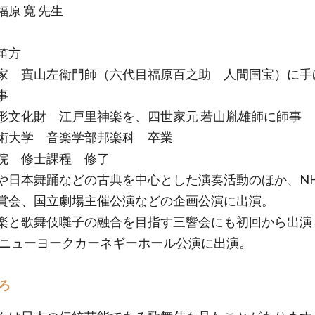
原 寬 先生
笛方
家 寶山左衛門師（六代目福原百之助 人間国宝）に手
事
形文化財 江戸里神楽を、四世家元 若山胤雄師に師事
術大学 音楽学部邦楽科 卒業
院 修士課程 修了
や日本舞踊などの古典を中心とした演奏活動のほか、N
賞会、国立劇場主催公演などの企画公演に出演。
楽と歌舞伎囃子の融合を目指す三響会にも初回から出演
5年ニューヨークカーネギーホール公演に出演。
ろ