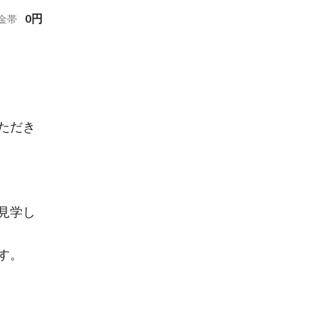
0
円
金帯
ただき
見学し
す。