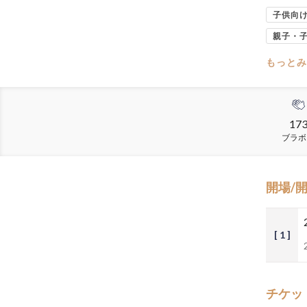
子供向
親子・
もっとみ
17
ブラボ
開場/
[ 1 ]
チケッ