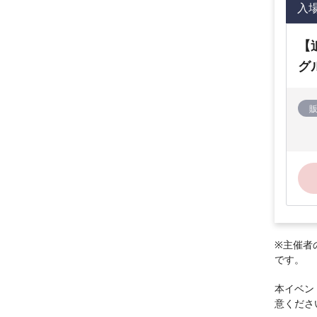
入
【
グ
※主催者
です。
本イベン
意くださ