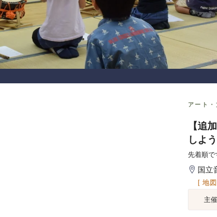
アート・
【追加
しよう
先着順で
国立
[ 地
主