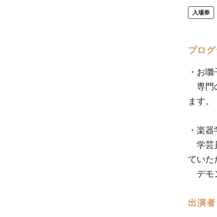
入場券
プログ
・お囃
専門の
ます。
・楽器
学芸員
ていた
デモン
出演者