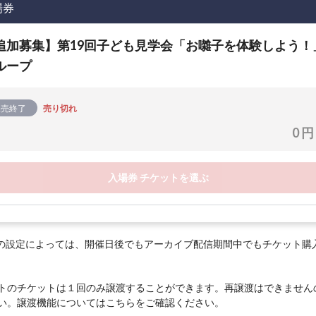
場券
追加募集】第19回子ども見学会「お囃子を体験しよう！
ループ
販売終了
売り切れ
0 円
入場券 チケットを選ぶ
の設定によっては、開催日後でもアーカイブ配信期間中でもチケット購
トのチケットは１回のみ譲渡することができます。再譲渡はできません
い。譲渡機能については
こちら
をご確認ください。