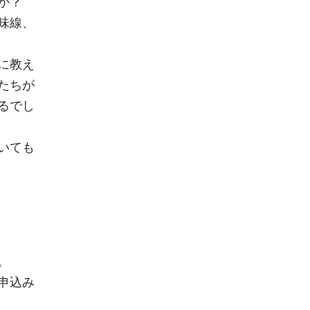
か？
味線、
に教え
たちが
るでし
いても
。
申込み