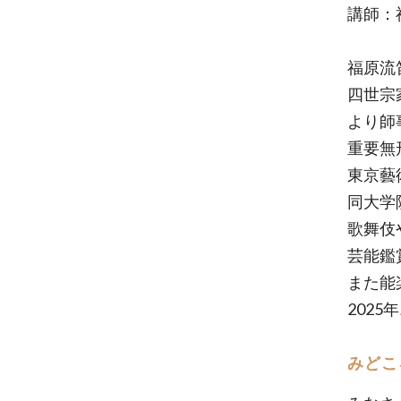
講師：福
福原流
四世宗
より師
重要無
東京藝
同大学
歌舞伎
芸能鑑
また能
202
みどこ