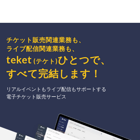
チケット販売関連業務も、
ライブ配信関連業務も、
teket
ひとつで、
(テケト)
すべて完結
します
！
リアルイベントもライブ配信もサポートする
電子チケット販売サービス