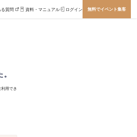
無料でイベント集客
ある質問
資料・マニュアル
ログイン
た。
在利用でき