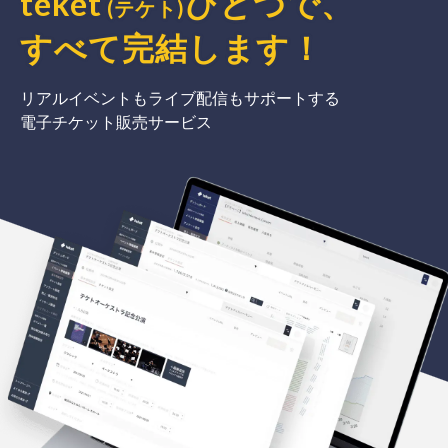
teket
ひとつで、
(テケト)
すべて完結
します
！
リアルイベントもライブ配信もサポートする
電子チケット販売サービス