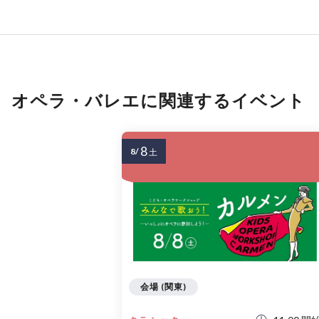
オペラ・バレエに関連するイベント
8
8/
土
会場 (関東)