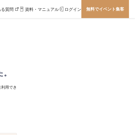
無料でイベント集客
ある質問
資料・マニュアル
ログイン
た。
在利用でき