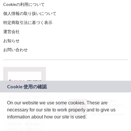
Cookieの利用について
個人情報の取り扱いについて
特定商取引法に基づく表示
運営会社
お知らせ
お問い合わせ
本サービスは、NTT
JASRAC許諾番号：
On our website we use some cookies. These are
ドコモグループの新
9024936001Y45037
規事業創出プログラ
necessary for our site to work properly and to give us
JASRAC許諾番号：
ム「docomo
9024936002Y45040
information about how our site is used.
STARTUP」を通じて
企画され、株式会社
teketにより運営され