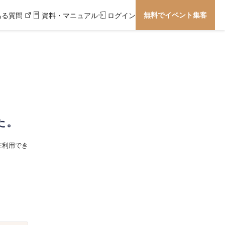
無料でイベント集客
ある質問
資料・マニュアル
ログイン
た。
在利用でき