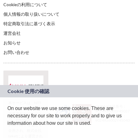
Cookieの利用について
個人情報の取り扱いについて
特定商取引法に基づく表示
運営会社
お知らせ
お問い合わせ
本サービスは、NTT
JASRAC許諾番号：
On our website we use some cookies. These are
ドコモグループの新
9024936001Y45037
規事業創出プログラ
necessary for our site to work properly and to give us
JASRAC許諾番号：
ム「docomo
9024936002Y45040
information about how our site is used.
STARTUP」を通じて
企画され、株式会社
teketにより運営され