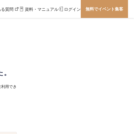
無料でイベント集客
ある質問
資料・マニュアル
ログイン
た。
在利用でき