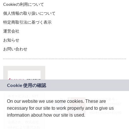
Cookieの利用について
個人情報の取り扱いについて
特定商取引法に基づく表示
運営会社
お知らせ
お問い合わせ
本サービスは、NTT
JASRAC許諾番号：
On our website we use some cookies. These are
ドコモグループの新
9024936001Y45037
規事業創出プログラ
necessary for our site to work properly and to give us
JASRAC許諾番号：
ム「docomo
9024936002Y45040
information about how our site is used.
STARTUP」を通じて
企画され、株式会社
teketにより運営され