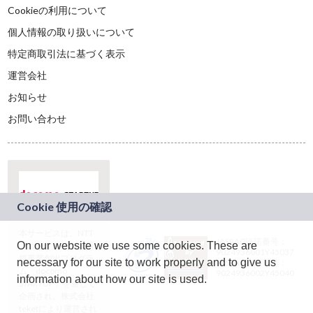
Cookieの利用について
個人情報の取り扱いについて
特定商取引法に基づく表示
運営会社
お知らせ
お問い合わせ
本サービスは、NTT
JASRAC許諾番号：
On our website we use some cookies. These are
ドコモグループの新
9024936001Y45037
規事業創出プログラ
necessary for our site to work properly and to give us
JASRAC許諾番号：
ム「docomo
9024936002Y45040
information about how our site is used.
STARTUP」を通じて
企画され、株式会社
teketにより運営され