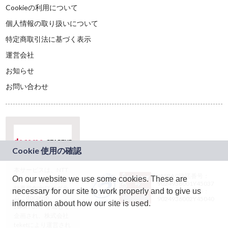
Cookieの利用について
個人情報の取り扱いについて
特定商取引法に基づく表示
運営会社
お知らせ
お問い合わせ
本サービスは、NTT
JASRAC許諾番号：
On our website we use some cookies. These are
ドコモグループの新
9024936001Y45037
規事業創出プログラ
necessary for our site to work properly and to give us
JASRAC許諾番号：
ム「docomo
9024936002Y45040
information about how our site is used.
STARTUP」を通じて
企画され、株式会社
teketにより運営され