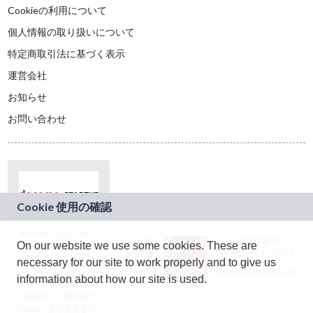
Cookieの利用について
個人情報の取り扱いについて
特定商取引法に基づく表示
運営会社
お知らせ
お問い合わせ
本サービスは、NTT
JASRAC許諾番号：
On our website we use some cookies. These are
ドコモグループの新
9024936001Y45037
規事業創出プログラ
necessary for our site to work properly and to give us
JASRAC許諾番号：
ム「docomo
9024936002Y45040
information about how our site is used.
STARTUP」を通じて
企画され、株式会社
teketにより運営され