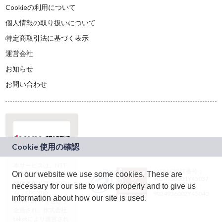
Cookieの利用について
個人情報の取り扱いについて
特定商取引法に基づく表示
運営会社
お知らせ
お問い合わせ
本サービスは、NTT
JASRAC許諾番号：
On our website we use some cookies. These are
ドコモグループの新
9024936001Y45037
規事業創出プログラ
necessary for our site to work properly and to give us
JASRAC許諾番号：
ム「docomo
9024936002Y45040
information about how our site is used.
STARTUP」を通じて
企画され、株式会社
teketにより運営され