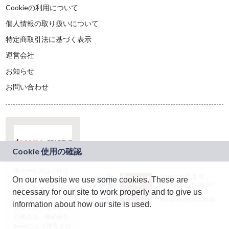
Cookieの利用について
個人情報の取り扱いについて
特定商取引法に基づく表示
運営会社
お知らせ
お問い合わせ
本サービスは、NTT
JASRAC許諾番号：
On our website we use some cookies. These are
ドコモグループの新
9024936001Y45037
規事業創出プログラ
necessary for our site to work properly and to give us
JASRAC許諾番号：
ム「docomo
9024936002Y45040
information about how our site is used.
STARTUP」を通じて
企画され、株式会社
teketにより運営され