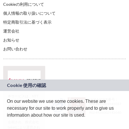
Cookieの利用について
個人情報の取り扱いについて
特定商取引法に基づく表示
運営会社
お知らせ
お問い合わせ
本サービスは、NTT
JASRAC許諾番号：
On our website we use some cookies. These are
ドコモグループの新
9024936001Y45037
規事業創出プログラ
necessary for our site to work properly and to give us
JASRAC許諾番号：
ム「docomo
9024936002Y45040
information about how our site is used.
STARTUP」を通じて
企画され、株式会社
teketにより運営され