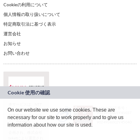
Cookieの利用について
個人情報の取り扱いについて
特定商取引法に基づく表示
運営会社
お知らせ
お問い合わせ
本サービスは、NTT
JASRAC許諾番号：
On our website we use some cookies. These are
ドコモグループの新
9024936001Y45037
規事業創出プログラ
necessary for our site to work properly and to give us
JASRAC許諾番号：
ム「docomo
9024936002Y45040
information about how our site is used.
STARTUP」を通じて
企画され、株式会社
teketにより運営され