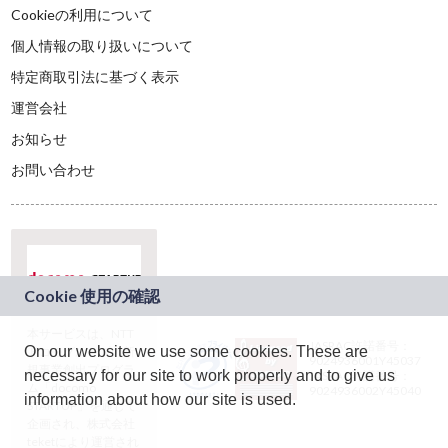
Cookieの利用について
個人情報の取り扱いについて
特定商取引法に基づく表示
運営会社
お知らせ
お問い合わせ
本サービスは、NTT
JASRAC許諾番号：
On our website we use some cookies. These are
ドコモグループの新
9024936001Y45037
規事業創出プログラ
necessary for our site to work properly and to give us
JASRAC許諾番号：
ム「docomo
9024936002Y45040
information about how our site is used.
STARTUP」を通じて
企画され、株式会社
teketにより運営され