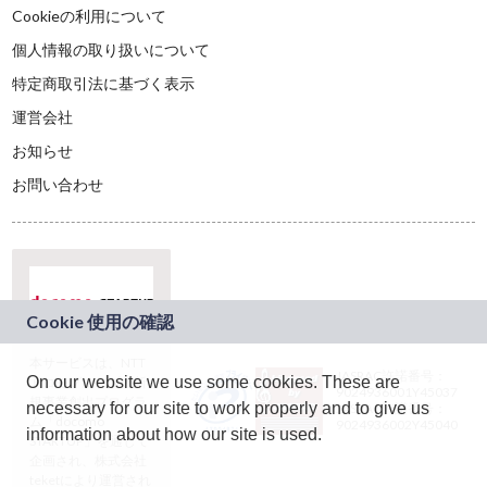
Cookieの利用について
個人情報の取り扱いについて
特定商取引法に基づく表示
運営会社
お知らせ
お問い合わせ
本サービスは、NTT
JASRAC許諾番号：
On our website we use some cookies. These are
ドコモグループの新
9024936001Y45037
規事業創出プログラ
necessary for our site to work properly and to give us
JASRAC許諾番号：
ム「docomo
9024936002Y45040
information about how our site is used.
STARTUP」を通じて
企画され、株式会社
teketにより運営され