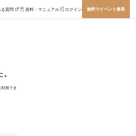
無料でイベント集客
ある質問
資料・マニュアル
ログイン
た。
在利用でき