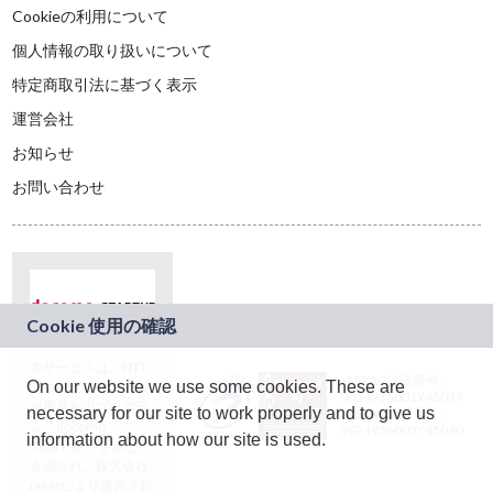
Cookieの利用について
個人情報の取り扱いについて
特定商取引法に基づく表示
運営会社
お知らせ
お問い合わせ
本サービスは、NTT
JASRAC許諾番号：
On our website we use some cookies. These are
ドコモグループの新
9024936001Y45037
規事業創出プログラ
necessary for our site to work properly and to give us
JASRAC許諾番号：
ム「docomo
9024936002Y45040
information about how our site is used.
STARTUP」を通じて
企画され、株式会社
teketにより運営され