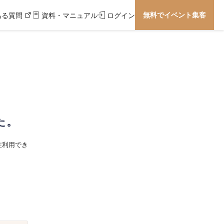
無料でイベント集客
ある質問
資料・マニュアル
ログイン
た。
在利用でき