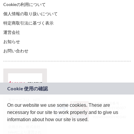
Cookieの利用について
個人情報の取り扱いについて
特定商取引法に基づく表示
運営会社
お知らせ
お問い合わせ
本サービスは、NTT
JASRAC許諾番号：
On our website we use some cookies. These are
ドコモグループの新
9024936001Y45037
規事業創出プログラ
necessary for our site to work properly and to give us
JASRAC許諾番号：
ム「docomo
9024936002Y45040
information about how our site is used.
STARTUP」を通じて
企画され、株式会社
teketにより運営され