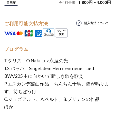
1,800
円
~
4,000
円
自由席
全
4
料金帯
ご利用可能支払方法
購入方法について
プログラム
T.タリス O Nata Lux 永遠の光
J.S.バッハ Singet dem Herrn ein neues Lied
BWV225 主に向かいて新しき歌を歌え
P.エスカンデ編曲作品 ちんちん千鳥、鐘が鳴りま
す、待ちぼうけ
C.ジェズアルド、A.ペルト、B.ブリテンの作品
ほか