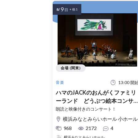
9
8/
日
+ 他 1
会場 (関東)
13:00 開
音楽
ハマのJACKのおんがくファミリ
ーランド どうぶつ絵本コンサ
ト
朗読と映像付きのコンサート！
横浜みなとみらいホール 小ホール
968
2172
4
横浜みなとみらいホール