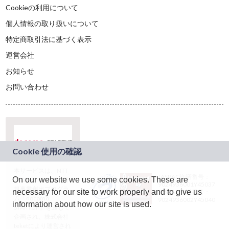
Cookieの利用について
個人情報の取り扱いについて
特定商取引法に基づく表示
運営会社
お知らせ
お問い合わせ
本サービスは、NTT
JASRAC許諾番号：
On our website we use some cookies. These are
ドコモグループの新
9024936001Y45037
規事業創出プログラ
necessary for our site to work properly and to give us
JASRAC許諾番号：
ム「docomo
9024936002Y45040
information about how our site is used.
STARTUP」を通じて
企画され、株式会社
teketにより運営され