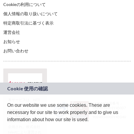
Cookieの利用について
個人情報の取り扱いについて
特定商取引法に基づく表示
運営会社
お知らせ
お問い合わせ
本サービスは、NTT
JASRAC許諾番号：
On our website we use some cookies. These are
ドコモグループの新
9024936001Y45037
規事業創出プログラ
necessary for our site to work properly and to give us
JASRAC許諾番号：
ム「docomo
9024936002Y45040
information about how our site is used.
STARTUP」を通じて
企画され、株式会社
teketにより運営され