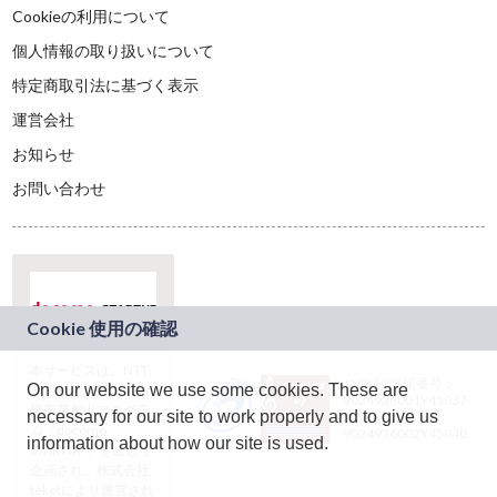
Cookieの利用について
個人情報の取り扱いについて
特定商取引法に基づく表示
運営会社
お知らせ
お問い合わせ
本サービスは、NTT
JASRAC許諾番号：
On our website we use some cookies. These are
ドコモグループの新
9024936001Y45037
規事業創出プログラ
necessary for our site to work properly and to give us
JASRAC許諾番号：
ム「docomo
9024936002Y45040
information about how our site is used.
STARTUP」を通じて
企画され、株式会社
teketにより運営され