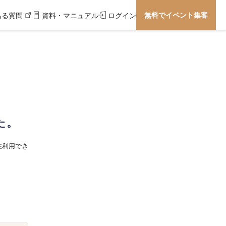
無料でイベント集客
ある質問
資料・マニュアル
ログイン
た。
在利用でき