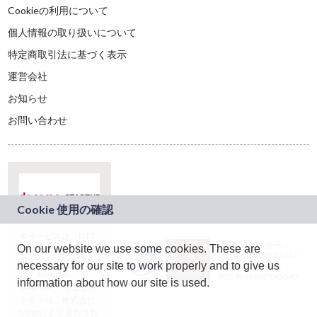
Cookieの利用について
個人情報の取り扱いについて
特定商取引法に基づく表示
運営会社
お知らせ
お問い合わせ
本サービスは、NTT
JASRAC許諾番号：
On our website we use some cookies. These are
ドコモグループの新
9024936001Y45037
規事業創出プログラ
necessary for our site to work properly and to give us
JASRAC許諾番号：
ム「docomo
9024936002Y45040
information about how our site is used.
STARTUP」を通じて
企画され、株式会社
teketにより運営され