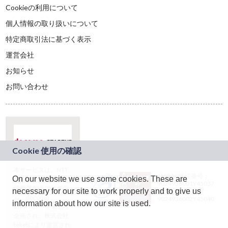
Cookieの利用について
個人情報の取り扱いについて
特定商取引法に基づく表示
運営会社
お知らせ
お問い合わせ
本サービスは、NTT
JASRAC許諾番号：
On our website we use some cookies. These are
ドコモグループの新
9024936001Y45037
規事業創出プログラ
necessary for our site to work properly and to give us
JASRAC許諾番号：
ム「docomo
9024936002Y45040
information about how our site is used.
STARTUP」を通じて
企画され、株式会社
teketにより運営され