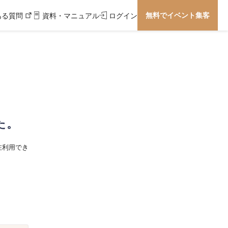
無料でイベント集客
ある質問
資料・マニュアル
ログイン
た。
在利用でき