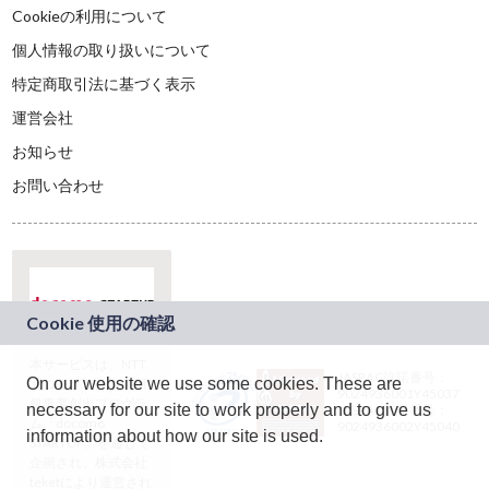
Cookieの利用について
個人情報の取り扱いについて
特定商取引法に基づく表示
運営会社
お知らせ
お問い合わせ
本サービスは、NTT
JASRAC許諾番号：
On our website we use some cookies. These are
ドコモグループの新
9024936001Y45037
規事業創出プログラ
necessary for our site to work properly and to give us
JASRAC許諾番号：
ム「docomo
9024936002Y45040
information about how our site is used.
STARTUP」を通じて
企画され、株式会社
teketにより運営され