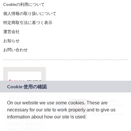
Cookieの利用について
個人情報の取り扱いについて
特定商取引法に基づく表示
運営会社
お知らせ
お問い合わせ
本サービスは、NTT
JASRAC許諾番号：
On our website we use some cookies. These are
ドコモグループの新
9024936001Y45037
規事業創出プログラ
necessary for our site to work properly and to give us
JASRAC許諾番号：
ム「docomo
9024936002Y45040
information about how our site is used.
STARTUP」を通じて
企画され、株式会社
teketにより運営され