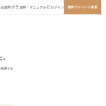
無料でイベント集客
ある質問
資料・マニュアル
ログイン
た。
在利用でき