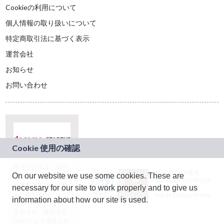
Cookieの利用について
個人情報の取り扱いについて
特定商取引法に基づく表示
運営会社
お知らせ
お問い合わせ
本サービスは、NTT
JASRAC許諾番号：
On our website we use some cookies. These are
ドコモグループの新
9024936001Y45037
規事業創出プログラ
necessary for our site to work properly and to give us
JASRAC許諾番号：
ム「docomo
9024936002Y45040
information about how our site is used.
STARTUP」を通じて
企画され、株式会社
teketにより運営され