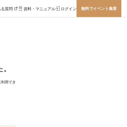
無料でイベント集客
ある質問
資料・マニュアル
ログイン
た。
在利用でき